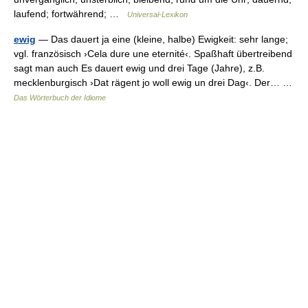
laufend; fortwährend; …
Universal-Lexikon
ewig
— Das dauert ja eine (kleine, halbe) Ewigkeit: sehr lange;
vgl. französisch ›Cela dure une eternité‹. Spaßhaft übertreibend
sagt man auch Es dauert ewig und drei Tage (Jahre), z.B.
mecklenburgisch ›Dat rägent jo woll ewig un drei Dag‹. Der… …
Das Wörterbuch der Idiome