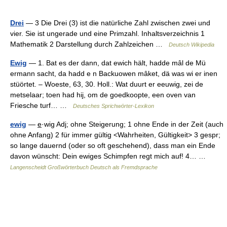
Drei
— 3 Die Drei (3) ist die natürliche Zahl zwischen zwei und
vier. Sie ist ungerade und eine Primzahl. Inhaltsverzeichnis 1
Mathematik 2 Darstellung durch Zahlzeichen …
Deutsch Wikipedia
Ewig
— 1. Bat es der dann, dat ewich hält, hadde mâl de Mü
ermann sacht, da hadd e n Backuowen mâket, dä was wi er inen
stüörtet. – Woeste, 63, 30. Holl.: Wat duurt er eeuwig, zei de
metselaar; toen had hij, om de goedkoopte, een oven van
Friesche turf… …
Deutsches Sprichwörter-Lexikon
ewig
— e̲·wig Adj; ohne Steigerung; 1 ohne Ende in der Zeit (auch
ohne Anfang) 2 für immer gültig <Wahrheiten, Gültigkeit> 3 gespr;
so lange dauernd (oder so oft geschehend), dass man ein Ende
davon wünscht: Dein ewiges Schimpfen regt mich auf! 4… …
Langenscheidt Großwörterbuch Deutsch als Fremdsprache