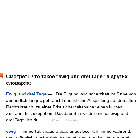
Смотреть что такое "ewig und drei Tage" в других
словарях:
Ewig und drei Tage
— Die Fügung wird scherzhaft im Sinne von
»unendlich lange« gebraucht und ist eine Anspielung auf den alten
Rechtsbrauch, zu einer Frist sicherheitshalber einen kurzen
Zeitraum hinzuzugeben: Das dauert ja wieder einmal ewig und
drei Tage, bis du… …
Universal-Lexikon
ewig
— immortal; unausrottbar; unauslöschlich; immerwährend;
unvergänglich; unsterblich; bleibend; rund um die Uhr; dauernd;