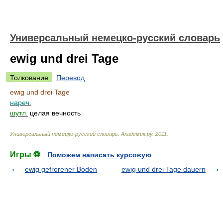
Универсальный немецко-русский словарь
ewig und drei Tage
Толкование
Перевод
ewig und drei Tage
нареч.
шутл.
целая вечность
Универсальный немецко-русский словарь
.
Академик.ру
.
2011
.
Игры ⚽
Поможем написать курсовую
ewig gefrorener Boden
ewig und drei Tage dauern